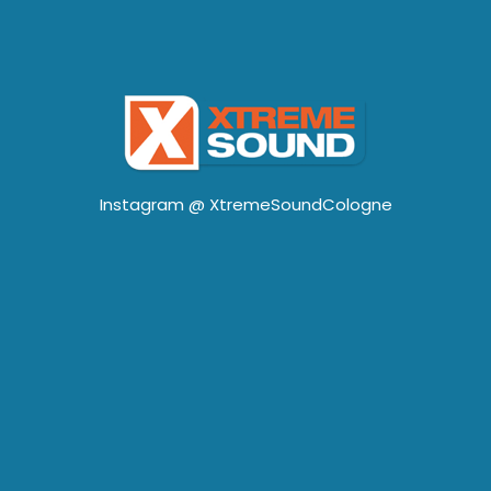
Instagram @
XtremeSoundCologne