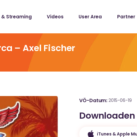
 & Streaming
Videos
User Area
Partner
lists
ecords
ca – Axel Fischer
lists
ecords
VÖ-Datum
2015-06-19
Downloaden
iTunes & Apple Mu