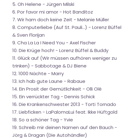
5. Oh Helene - Jürgen Milski
6. Por favor mi amor - Hot Banditoz
7. Wir ham doch keine Zeit - Melanie Müller
8. Computerliebe (Auf St. Pauli...) - Lorenz Büffel
& Sven Florijan
9. Cha La La I Need You - Axel Fischer
10. Die Krüge hoch! - Lorenz Büffel & Buddy
11. Glück auf (Wir müssen aufhören weniger zu
trinken) - Sabbotage & DJ Biene
12. 1000 Nächte - Marry
13. Ich hab gute Laune - Rabaue
14. Ein Prosit der Gemütlichkeit - Olli Olé
15. Ein verrückter Tag - Dennis Schick
16. Die Krankenschwester 2013 - Torti Tornado
17. Liebficken - LaPalomaLui feat. Ikke Hüftgold
18. So a schöner Tag - Yvie
19. Schreib mir deinen Namen auf den Bauch -
Jörg & Dragan (Die Autohändler)