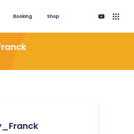
Booking
Shop
ranck
y_Franck