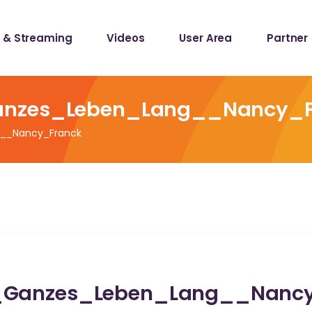
 & Streaming
Videos
User Area
Partner
lists
ecords
anzes_Leben_Lang__Nancy_F
g__Nancy_Franck
lists
ecords
r_Ganzes_Leben_Lang__Nanc