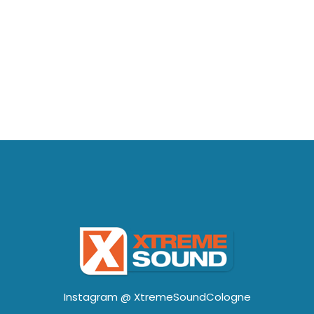
Instagram @
XtremeSoundCologne