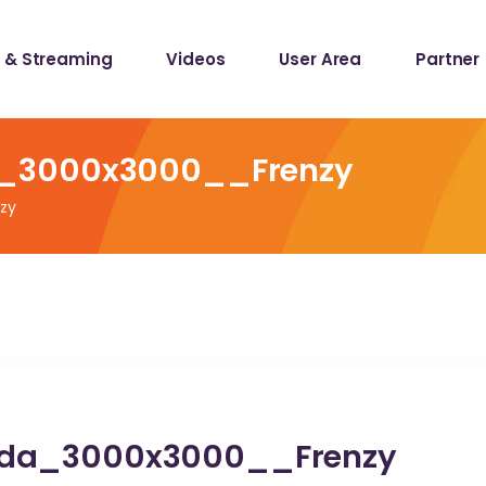
 & Streaming
Videos
User Area
Partner
lists
ecords
_3000x3000__Frenzy
zy
lists
ecords
_da_3000x3000__Frenzy