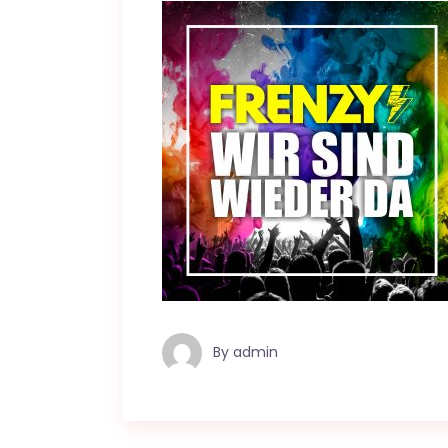
By
admin