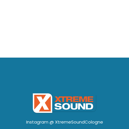
Instagram @
XtremeSoundCologne