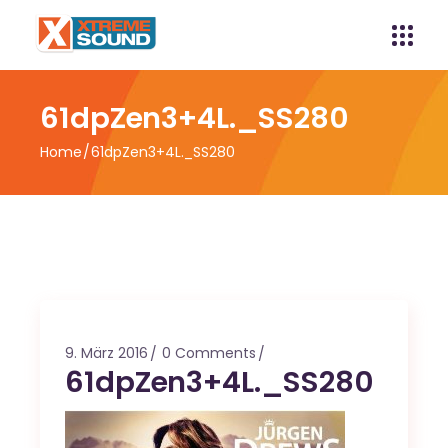
61dpZen3+4L._SS280
Home
61dpZen3+4L._SS280
9. März 2016
0 Comments
61dpZen3+4L._SS280