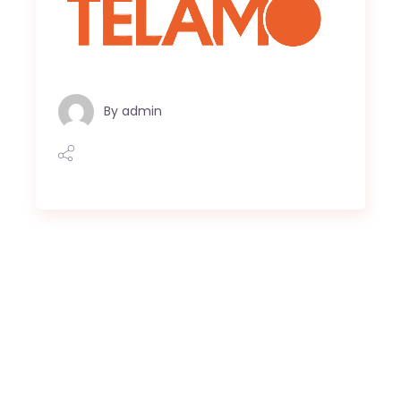
By
admin