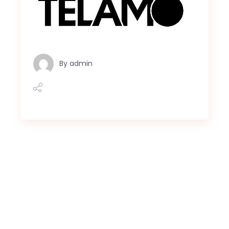
By
admin