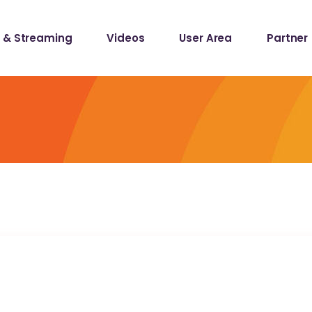
 & Streaming
Videos
User Area
Partner
lists
ecords
lists
ecords