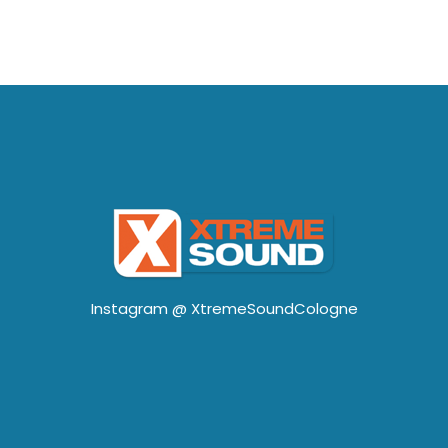
Instagram @
XtremeSoundCologne