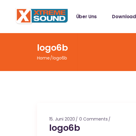
Singles
Über Uns
Download
Sampler
Spotify Play
Mallotze R
Singles
logo6b
Sampler
Home
logo6b
Spotify Play
Mallotze R
15. Juni 2020
0 Comments
logo6b