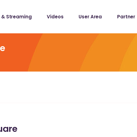
 & Streaming
Videos
User Area
Partner
lists
ecords
e
lists
ecords
uare