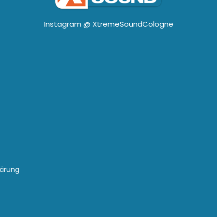
Instagram @
XtremeSoundCologne
lärung