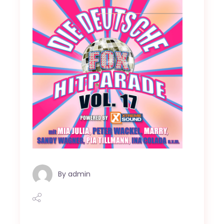
By
admin