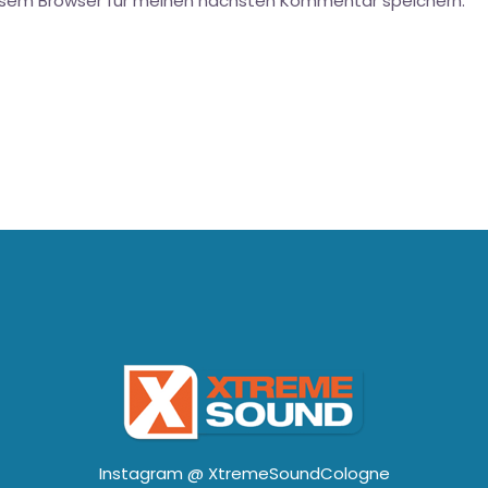
esem Browser für meinen nächsten Kommentar speichern.
Instagram @
XtremeSoundCologne