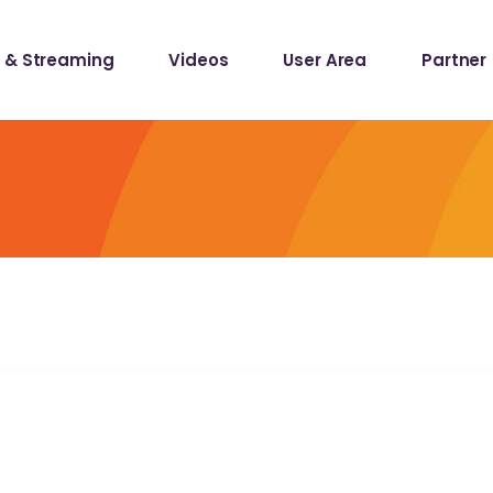
 & Streaming
Videos
User Area
Partner
lists
ecords
lists
ecords