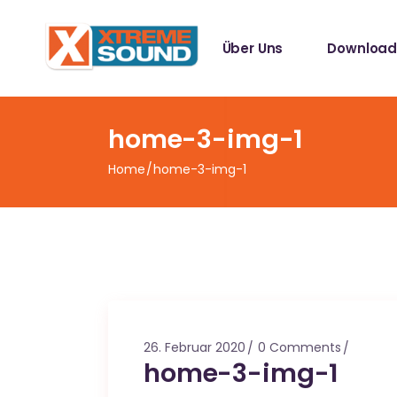
Singles
Über Uns
Download
Sampler
Spotify Play
Mallotze R
Singles
home-3-img-1
Sampler
Home
home-3-img-1
Spotify Play
Mallotze R
26. Februar 2020
0 Comments
home-3-img-1