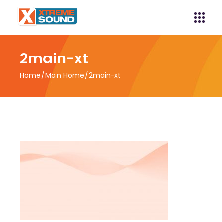
2main-xt
Home
Main Home
2main-xt