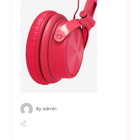
By
admin