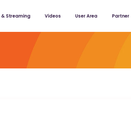
 & Streaming
Videos
User Area
Partner
lists
ecords
lists
ecords