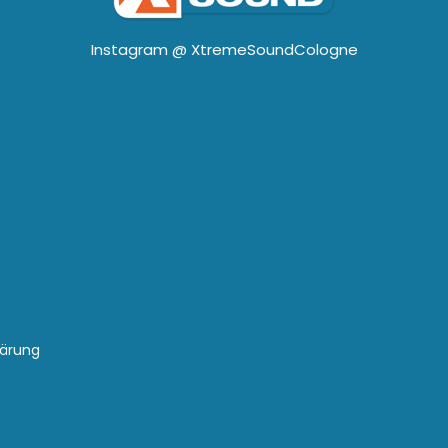
Instagram @
XtremeSoundCologne
lärung