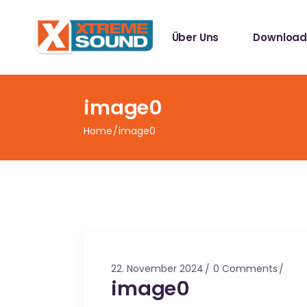
Singles
Über Uns
Download
Sampler
Spotify Play
Mallotze R
Singles
image0
Sampler
Home
image0
Spotify Play
Mallotze R
22. November 2024
0 Comments
image0