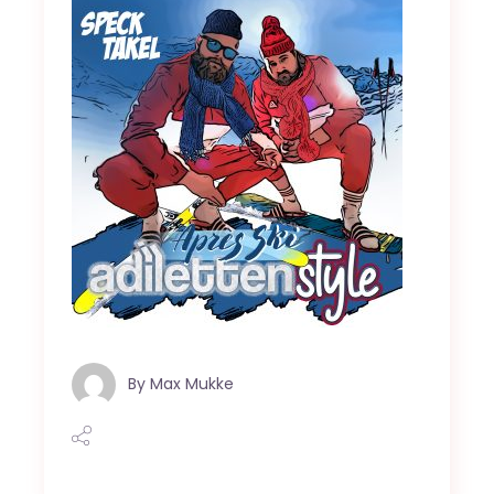
By
Max Mukke