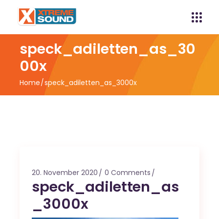
speck_adiletten_as_30
00x
Home
speck_adiletten_as_3000x
20. November 2020
0 Comments
speck_adiletten_as
_3000x