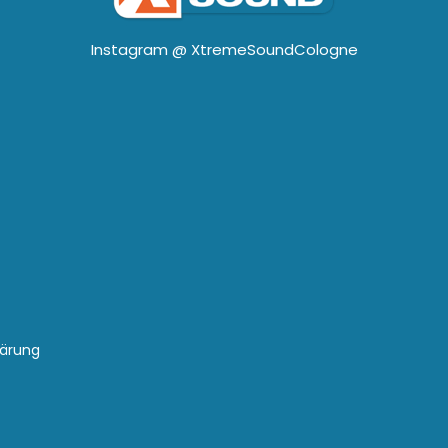
Instagram @
XtremeSoundCologne
lärung