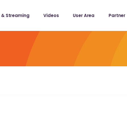
 & Streaming
Videos
User Area
Partner
lists
ecords
lists
ecords