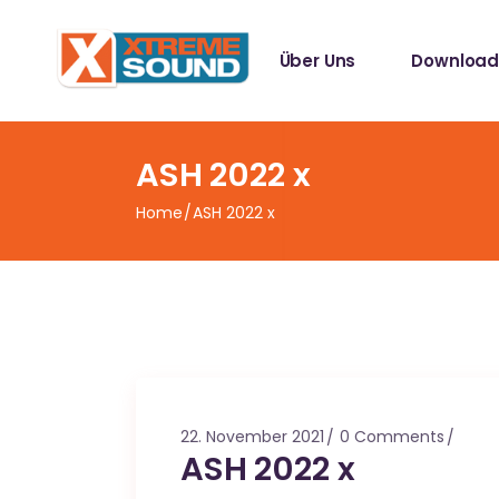
Singles
Über Uns
Download
Sampler
Spotify Play
Mallotze R
Singles
ASH 2022 x
Sampler
Home
ASH 2022 x
Spotify Play
Mallotze R
22. November 2021
0 Comments
ASH 2022 x