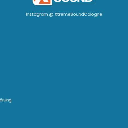
Instagram @
XtremeSoundCologne
lärung