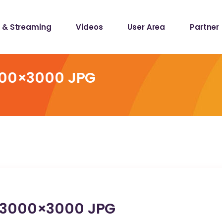
 & Streaming
Videos
User Area
Partner
lists
ecords
3000×3000 JPG
lists
ecords
l 3000×3000 JPG