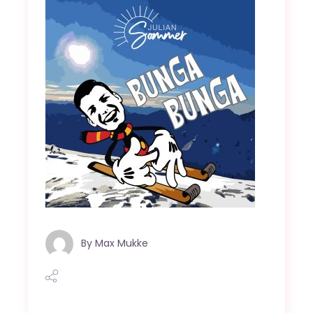
By
Max Mukke