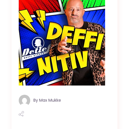
By
Max Mukke