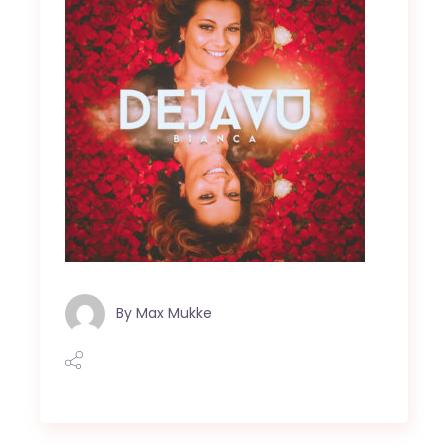
By
Max Mukke