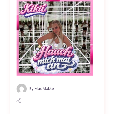
By
Max Mukke