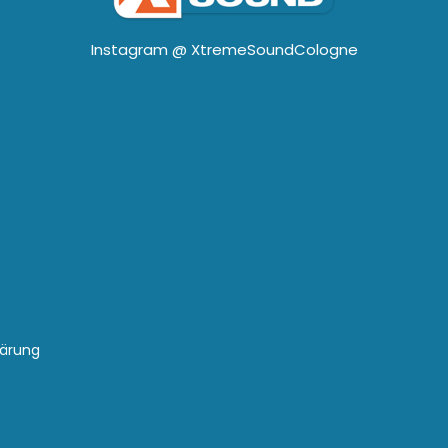
Instagram @
XtremeSoundCologne
lärung