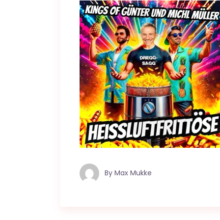
By
Max Mukke