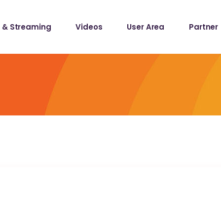
 & Streaming
Videos
User Area
Partner
lists
ecords
lists
ecords