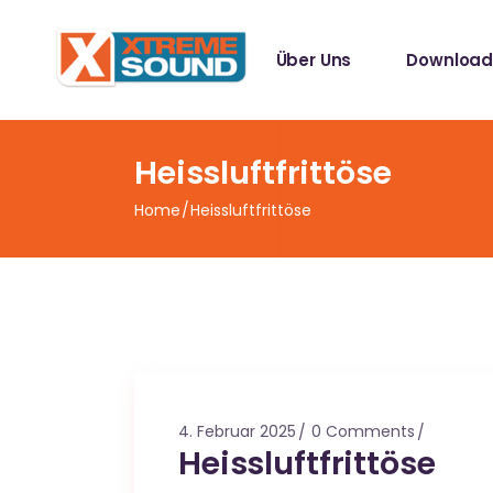
Singles
Über Uns
Download
Sampler
Spotify Play
Mallotze R
Singles
Heissluftfrittöse
Sampler
Home
Heissluftfrittöse
Spotify Play
Mallotze R
4. Februar 2025
0 Comments
Heissluftfrittöse