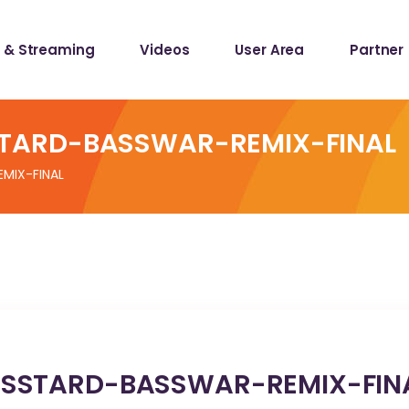
 & Streaming
Videos
User Area
Partner
lists
ecords
TARD-BASSWAR-REMIX-FINAL
MIX-FINAL
lists
ecords
ASSTARD-BASSWAR-REMIX-FIN