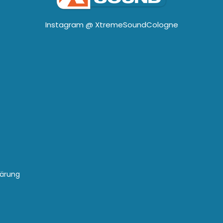
Instagram @
XtremeSoundCologne
lärung