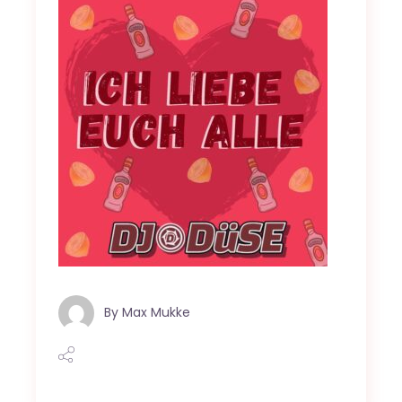
By
Max Mukke