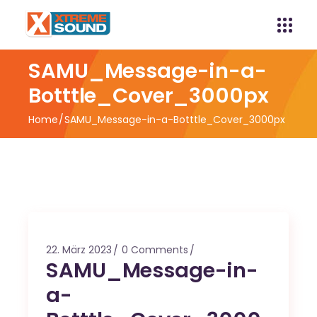
SAMU_Message-in-a-
Botttle_Cover_3000px
Home
SAMU_Message-in-a-Botttle_Cover_3000px
22. März 2023
0 Comments
SAMU_Message-in-
a-