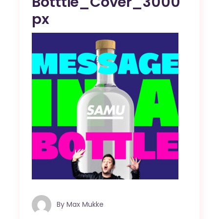
Botttle_Cover_3000
px
By
Max Mukke