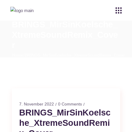
BRINGS_MirSinKoelsche_
XtremeSoundRemix_Cove
r
Home
BRINGS_MirSinKoelsche_XtremeSoundRemix_Cover
7. November 2022
0 Comments
BRINGS_MirSinKoelsc
he_XtremeSoundRemi