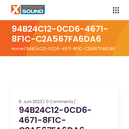
94B24C12-0CD6-4671-
8F1C-C2A567FA6DA6
Home
94B24C12-0CD6-4671-8F1C-C2A567FA6DA6
9. Juni 2023
0 Comments
94B24C12-0CD6-
4671-8F1C-