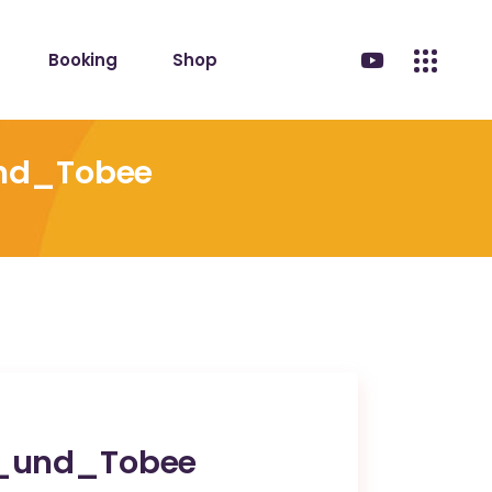
Booking
Shop
und_Tobee
s_und_Tobee