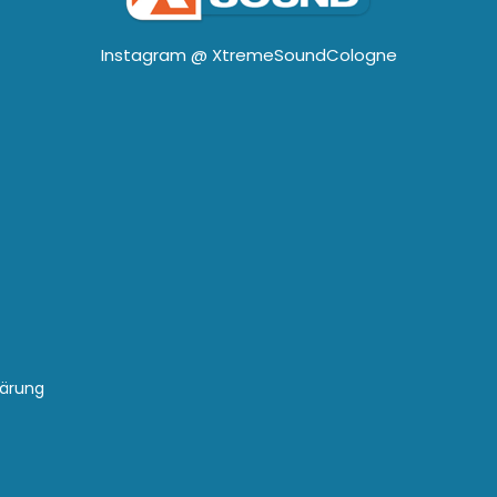
Instagram @
XtremeSoundCologne
lärung