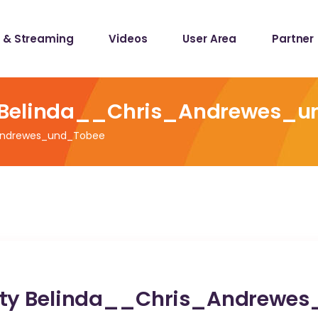
 & Streaming
Videos
User Area
Partner
lists
ecords
y Belinda__Chris_Andrewes_
_Andrewes_und_Tobee
lists
ecords
tty Belinda__Chris_Andrewe