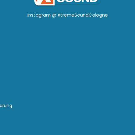
Instagram @
XtremeSoundCologne
lärung