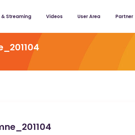
 & Streaming
Videos
User Area
Partner
lists
ecords
_201104
lists
ecords
ne_201104