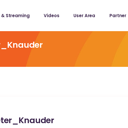
 & Streaming
Videos
User Area
Partner
lists
ecords
r_Knauder
lists
ecords
ter_Knauder