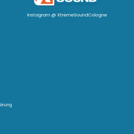
Instagram @
XtremeSoundCologne
lärung