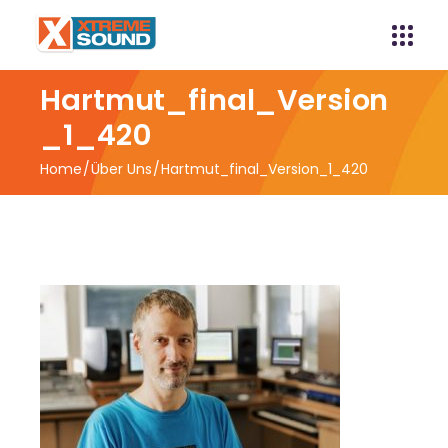
Hartmut_final_Version
_1_420
Home
Über Uns
Hartmut_final_Version_1_420