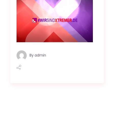
By
admin