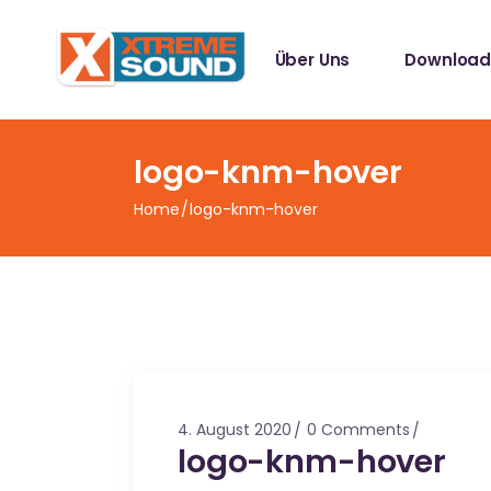
Singles
Über Uns
Download
Sampler
Spotify Play
Mallotze R
Singles
logo-knm-hover
Sampler
Home
logo-knm-hover
Spotify Play
Mallotze R
4. August 2020
0 Comments
logo-knm-hover