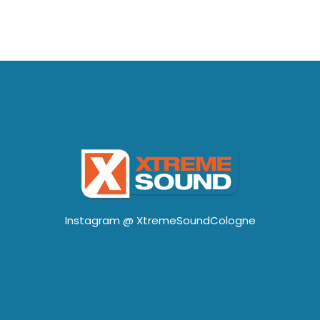
Instagram @
XtremeSoundCologne