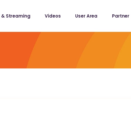
 & Streaming
Videos
User Area
Partner
lists
ecords
lists
ecords