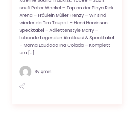
Xtreme Sound Tracklist: Tobee – Saufi
saufi Peter Wackel – Top an der Playa Rick
Arena – Fräulein Müller Frenzy – Wir sind
wieder da Tim Toupet – Henri Henrisson
Specktakel – Adilettenstyle Marry –
Lebende Legenden Almklausi & Specktakel
– Mama Laudaaa Ina Colada – Komplett
am […]
By
qmin