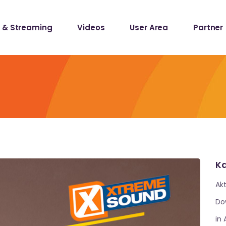
 & Streaming
Videos
User Area
Partner
lists
ecords
lists
ecords
Ka
Akt
Do
in 