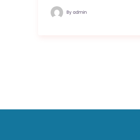
By
admin