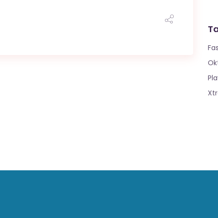
T
Fa
Ok
Pla
Xt