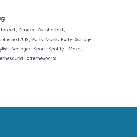
ag
stenzeit
Fitness
Oktoberfest
toberfest2019
Party-Musik
Party-Schlager
ylist
Schlager
Sport
Spotify
Wiesn
remesound
XtremeSports