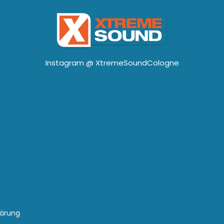
Instagram @
XtremeSoundCologne
lärung