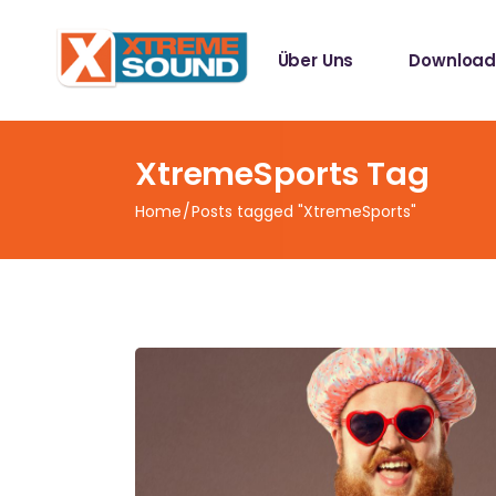
Singles
Über Uns
Download
Sampler
Spotify Play
Mallotze R
Singles
XtremeSports Tag
Sampler
Home
Posts tagged "XtremeSports"
Spotify Play
Mallotze R