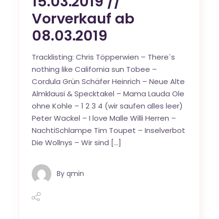
15.03.2019 //
Vorverkauf ab
08.03.2019
Tracklisting: Chris Töpperwien – There`s
nothing like California sun Tobee –
Cordula Grün Schäfer Heinrich – Neue Alte
Almklausi & Specktakel – Mama Lauda Ole
ohne Kohle – 1 2 3 4 (wir saufen alles leer)
Peter Wackel – I love Malle Willi Herren –
NachtiSchlampe Tim Toupet – Inselverbot
Die Wollnys – Wir sind […]
By
qmin