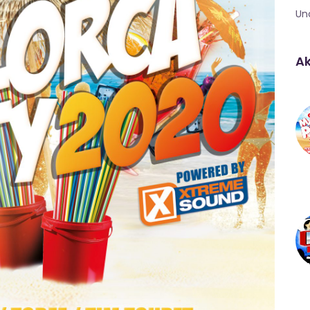
Un
Ak