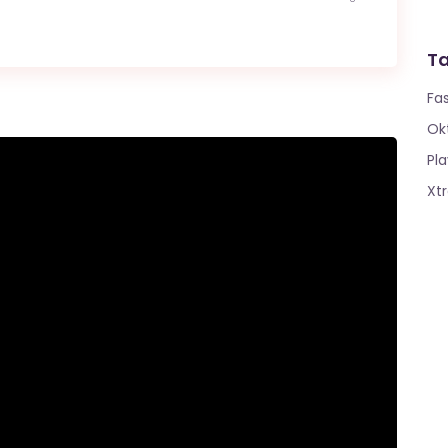
T
Fa
Ok
Pla
Xt