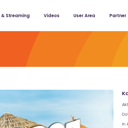
 & Streaming
Videos
User Area
Partner
lists
ecords
lists
ecords
Ka
Akt
Do
in 