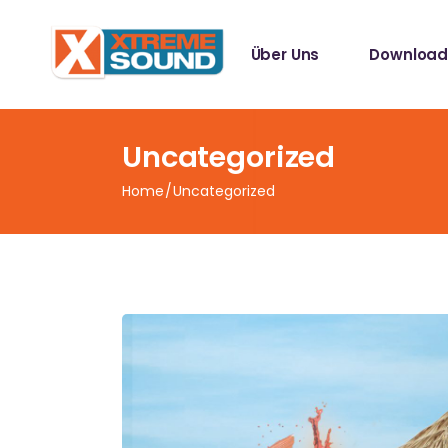
Singles
Über Uns
Download
Sampler
Spotify Play
Mallotze R
Singles
Uncategorized
Sampler
Home
Uncategorized
Spotify Play
Mallotze R