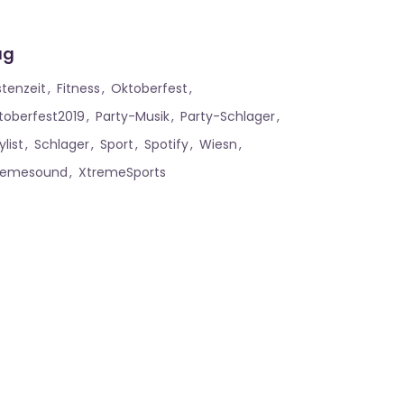
ag
stenzeit
Fitness
Oktoberfest
toberfest2019
Party-Musik
Party-Schlager
ylist
Schlager
Sport
Spotify
Wiesn
remesound
XtremeSports