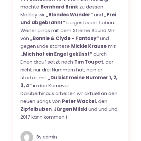
machte
Bernhard Brink
zu dessen
Medley wir
„Blondes Wunder“
und
„Frei
und abgebrannt“
beigesteuert haben.
Weiter gings mit dem Xtreme Sound Mix
von
„Bonnie & Clyde – Fantasy“
und
gegen Ende startete
Mickie Krause
mit
„Mich hat ein Engel geküsst“
durch.
Einen drauf setzt noch
Tim Toupet
, der
nicht nur drei Nummern hat, nein er
startet mit
„Du bist meine Nummer 1, 2,
3, 4“
in den Karneval.
Darüberhinaus arbeiten wir aktuell an den
neuen Songs von
Peter Wackel
, den
Zipfelbuben
,
Jürgen Milski
und und und.
2017 kann kommen !
By
admin