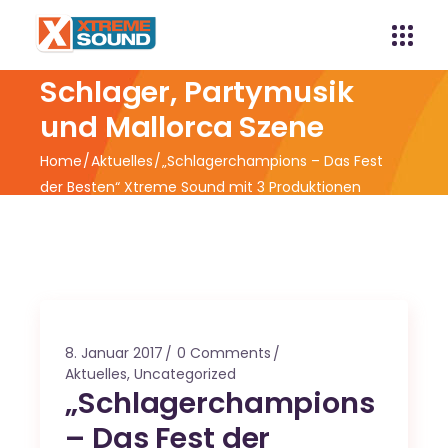
Xtreme Sound -
Schlager, Partymusik
und Mallorca Szene
Home
Aktuelles
„Schlagerchampions – Das Fest
der Besten“ Xtreme Sound mit 3 Produktionen
vertreten
8. Januar 2017
0 Comments
Aktuelles
,
Uncategorized
„Schlagerchampions
– Das Fest der