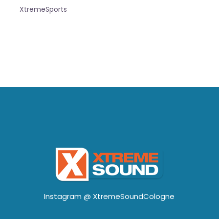
XtremeSports
Instagram @
XtremeSoundCologne