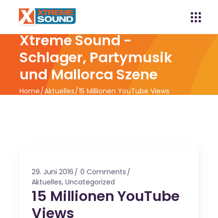
Xtreme Sound -
Schlager, Partymusik
und Mallorca Szene
Home
Aktuelles
15 Millionen YouTube Views
29. Juni 2016
0 Comments
Aktuelles
,
Uncategorized
15 Millionen YouTube
Views