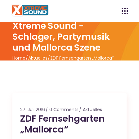
Xtreme Sound -
Schlager, Partymusik
und Mallorca Szene
Home
Aktuelles
ZDF Fernsehgarten „Mallorca“
27. Juli 2016
0 Comments
Aktuelles
ZDF Fernsehgarten
„Mallorca“