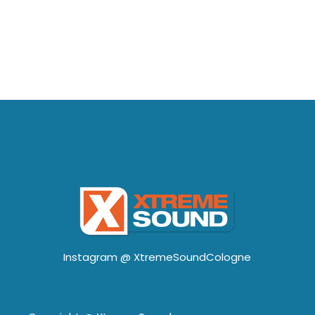
Instagram @
XtremeSoundCologne