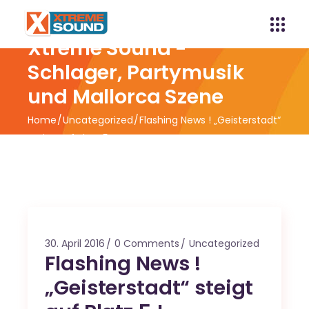
Xtreme Sound -
Schlager, Partymusik
und Mallorca Szene
Home
Uncategorized
Flashing News ! „Geisterstadt“
steigt auf Platz 5 !
30. April 2016
0 Comments
Uncategorized
Flashing News !
„Geisterstadt“ steigt