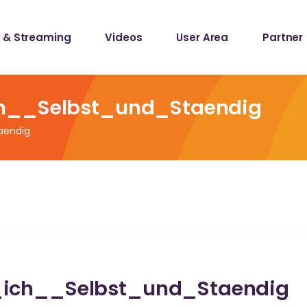
 & Streaming
Videos
User Area
Partner
lists
ecords
ch__Selbst_und_Staendig
aendig
lists
ecords
_ich__Selbst_und_Staendig