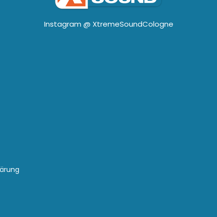
Instagram @
XtremeSoundCologne
lärung