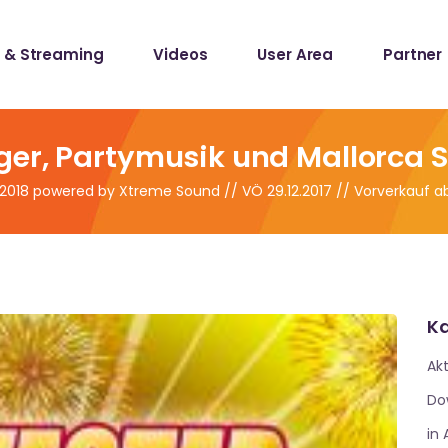
 & Streaming
Videos
User Area
Partner
lists
ecords
ger, Partymusik und Mallorca 
/2018 powered by Xtreme Sound // VÖ 29.12.2017 // Vorverkauf ab
lists
ecords
Ka
Akt
Do
in 