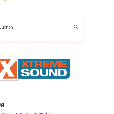
Search
for:
ag