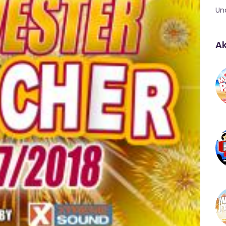
Un
Ak