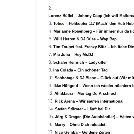
Lorenz Büffel – Johnny Däpp (Ich will Mallorc
Tobee – Helikopter 117 (Mach´ den Hub Hub
Marianne Rosenberg – Für immer nur da (ic
Willi Herren & DJ Düse – Wap Bap
Tim Toupet feat. Frenzy Blitz – Ich liebe 
Mia Julia – Hey Mr.DJ
Schäfer Heinrich – Ladykiller
Ina Colada – Ein schöner Tag
Sabbotage & DJ Biene – Glück auf (Wir müs
Ikke Hüftgold – Wenn ich wieder nüchtern 
Almklausi – Montag Du Arschloch
Rick Arena – Wir saufen international
Stefan Stürmer – Läuft bei Dir
Jörg & Dragan (Die Autohändler) – Hätten w
Marry – Ohne Dich reloadet
Nico Gemba – Goldene Zeiten