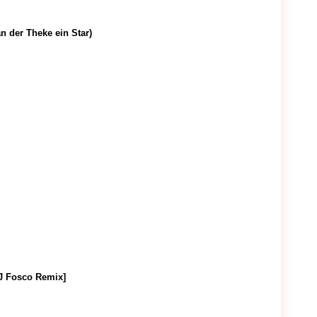
an der Theke ein Star)
i
DJ Fosco Remix]