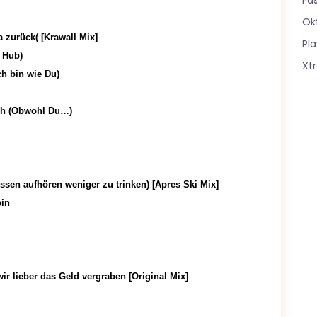
Fa
Ok
a zurück( [Krawall Mix]
Pla
 Hub)
Xt
h bin wie Du)
Dich (Obwohl Du…)
sen aufhören weniger zu trinken) [Apres Ski Mix]
bin
ir lieber das Geld vergraben [Original Mix]