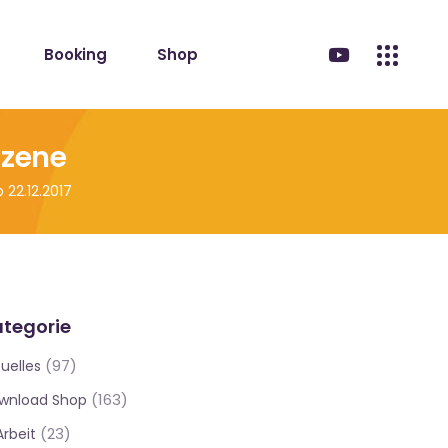
Booking
Shop
Szene
 22.12.2017
tegorie
(97)
uelles
(163)
wnload Shop
(23)
Arbeit