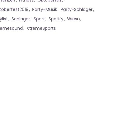
stenzeit
Fitness
Oktoberfest
toberfest2019
Party-Musik
Party-Schlager
ylist
Schlager
Sport
Spotify
Wiesn
remesound
XtremeSports