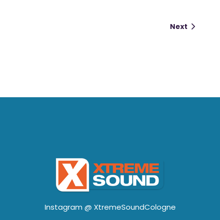
Next
Instagram @
XtremeSoundCologne