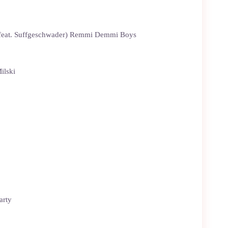
 (feat. Suffgeschwader) Remmi Demmi Boys
ilski
arty