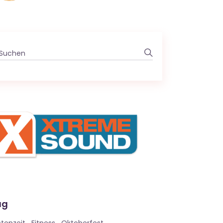
Search
for:
ag