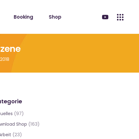
Booking
Shop
Szene
.2018
tegorie
(97)
uelles
(163)
wnload Shop
(23)
Arbeit