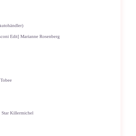
Autohändler)
sconi Edit] Marianne Rosenberg
 Tobee
 Star Killermichel