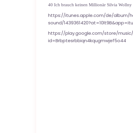
40 Ich brauch keinen Millionär Silvia Wollny
https://itunes.apple.com/de/album/
sound/1439361420?at=10lt9B&app=it
https://play.google.com/store/musi
id=Brbptesrbbiqn4kqugmwjef5o44