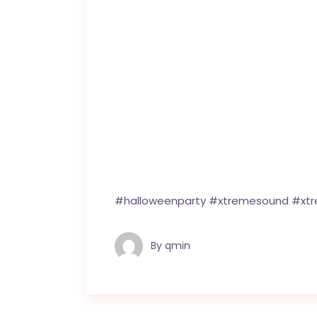
#halloweenparty #xtremesound #xtr
By
qmin