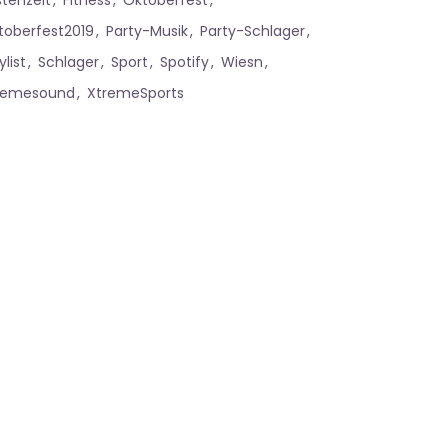
stenzeit
Fitness
Oktoberfest
toberfest2019
Party-Musik
Party-Schlager
ylist
Schlager
Sport
Spotify
Wiesn
remesound
XtremeSports