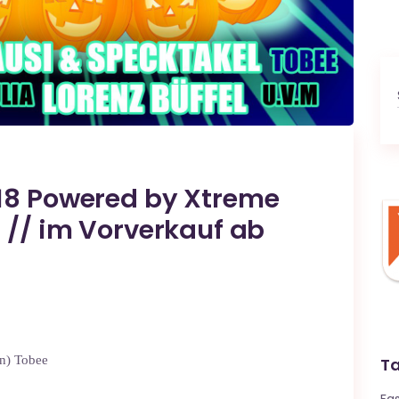
18 Powered by Xtreme
 // im Vorverkauf ab
en) Tobee
T