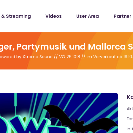
 & Streaming
Videos
User Area
Partner
lists
ecords
ger, Partymusik und Mallorca 
owered by Xtreme Sound // VÖ 26.1018 // im Vorverkauf ab 19.10
lists
ecords
Ka
Akt
Do
in 