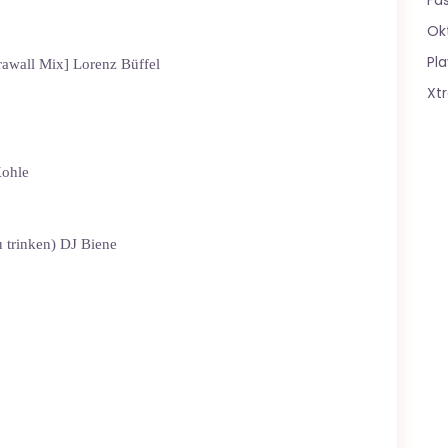
Fa
Ok
Pla
rawall Mix] Lorenz Büffel
Xt
Kohle
 trinken) DJ Biene