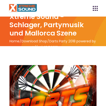
Xtreme Sound -
Schlager, Partymusik
und Mallorca Szene
Home
Download Shop
Darts Party 2018 powered by
Xtreme Sound // VÖ 16.11.2018