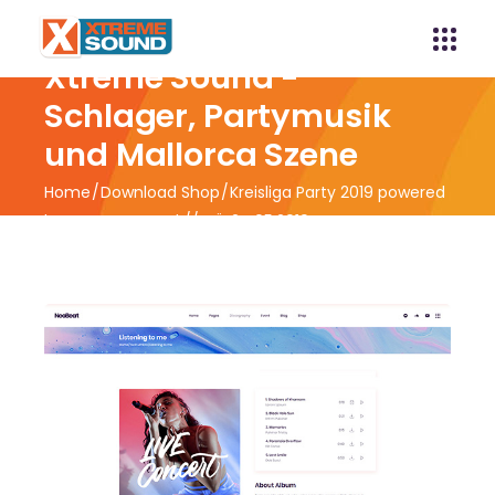
Xtreme Sound -
Schlager, Partymusik
und Mallorca Szene
Home
Download Shop
Kreisliga Party 2019 powered
by Xtreme Sound // VÖ 24.05.2019