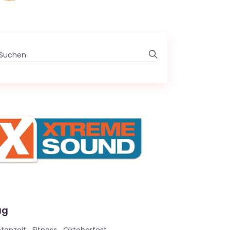
Search
for:
ag