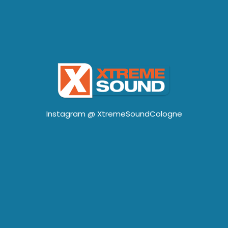
Instagram @
XtremeSoundCologne