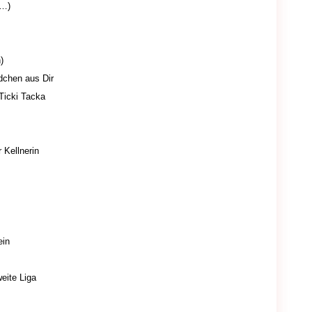
M…)
)
dchen aus Dir
Ticki Tacka
 Kellnerin
ein
eite Liga