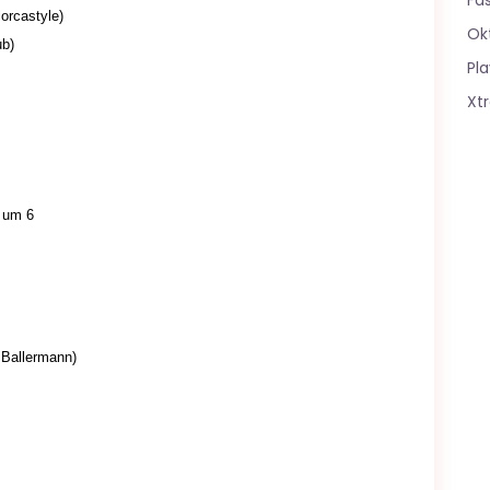
Fa
lorcastyle)
Ok
ub)
Pla
Xt
r um 6
 Ballermann)