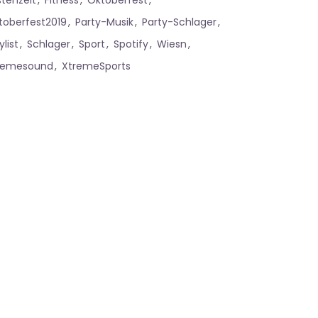
stenzeit
Fitness
Oktoberfest
toberfest2019
Party-Musik
Party-Schlager
ylist
Schlager
Sport
Spotify
Wiesn
remesound
XtremeSports