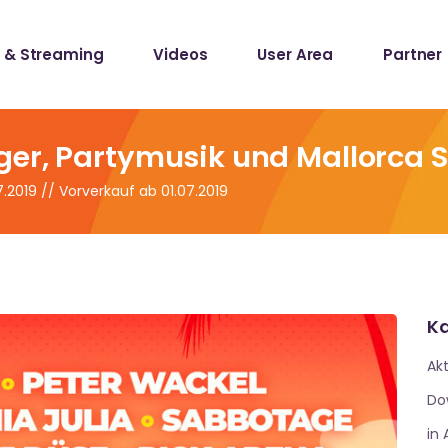
 & Streaming
Videos
User Area
Partner
lists
ecords
ger, Partymusik und Mallorca 
7.2019 // Vorverkauf ab 01.07.2019
lists
ecords
Ka
Akt
Do
in 