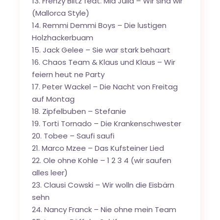
Frenzy Blitz feat. Mia Julia – Wir sind wir
(Mallorca Style)
Remmi Demmi Boys – Die lustigen
Holzhackerbuam
Jack Gelee – Sie war stark behaart
Chaos Team & Klaus und Klaus – Wir
feiern heut ne Party
Peter Wackel – Die Nacht von Freitag
auf Montag
Zipfelbuben – Stefanie
Torti Tornado – Die Krankenschwester
Tobee – Saufi saufi
Marco Mzee – Das Kufsteiner Lied
Ole ohne Kohle – 1 2 3 4 (wir saufen
alles leer)
Clausi Cowski – Wir wolln die Eisbärn
sehn
Nancy Franck – Nie ohne mein Team