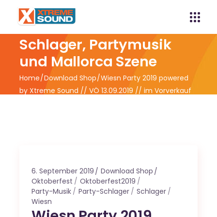
Xtreme Sound -
Schlager, Partymusik
und Mallorca Szene
Home
Download Shop
Wiesn Party 2019 powered
by Xtreme Sound // VÖ 13.09.2019 // im Vorverkauf
ab 06.9.2019
6. September 2019
Download Shop
Oktoberfest
Oktoberfest2019
Party-Musik
Party-Schlager
Schlager
Wiesn
Wiesn Party 2019